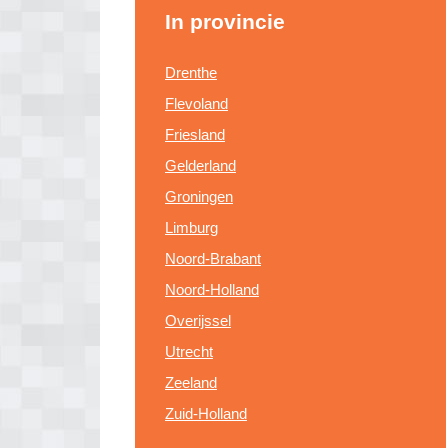
In provincie
Drenthe
Flevoland
Friesland
Gelderland
Groningen
Limburg
Noord-Brabant
Noord-Holland
Overijssel
Utrecht
Zeeland
Zuid-Holland