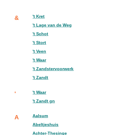
't Kret
&
't Lage van de Weg
't Schot
't Stort
't Veen
't Waar
't Zandstervoorwerk
't Zandt
't Waar
'
't Zandt gn
Aalsum
A
Abeltjeshuis
Achter-Thesinge