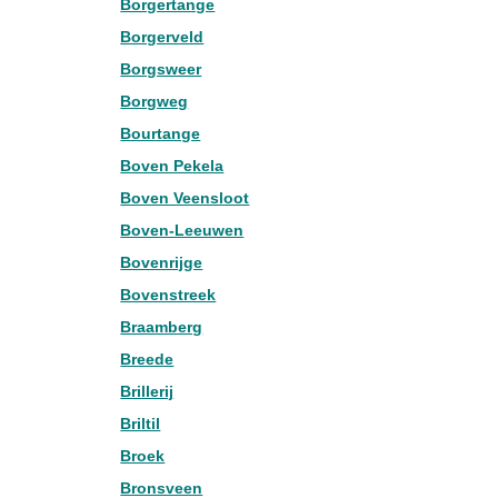
Borgertange
Borgerveld
Borgsweer
Borgweg
Bourtange
Boven Pekela
Boven Veensloot
Boven-Leeuwen
Bovenrijge
Bovenstreek
Braamberg
Breede
Brillerij
Briltil
Broek
Bronsveen