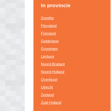
In provincie
Drenthe
Flevoland
Friesland
Gelderland
Groningen
Limburg
Noord-Brabant
Noord-Holland
Overijssel
Utrecht
Zeeland
Zuid-Holland