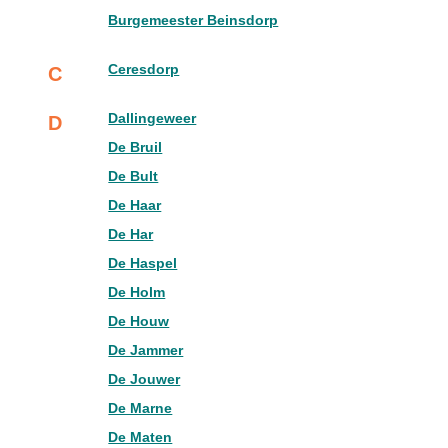
Burgemeester Beinsdorp
Ceresdorp
C
Dallingeweer
D
De Bruil
De Bult
De Haar
De Har
De Haspel
De Holm
De Houw
De Jammer
De Jouwer
De Marne
De Maten