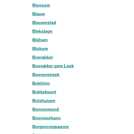
Biessum
Blauw
Blauwestad
Blekslage
Blijham
Blokum
Boerakker
Boerakker gem Leek
Boerenstreek
Bokhörn
Bokkebuurt
Bolshuizen
Bonnermond
Booneschans
Borgercompagnie