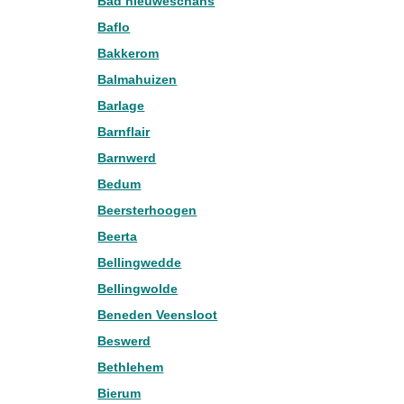
Bad nieuweschans
Baflo
Bakkerom
Balmahuizen
Barlage
Barnflair
Barnwerd
Bedum
Beersterhoogen
Beerta
Bellingwedde
Bellingwolde
Beneden Veensloot
Beswerd
Bethlehem
Bierum