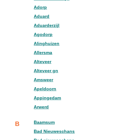
Adorp
Aduard
Aduarderzijl
Agodorp
Alinghuizen
Allersma
Alteveer
Alteveer gn
Amsweer
Apeldoorn
Appingedam
Arwerd
Baamsum
B
Bad Nieuweschans