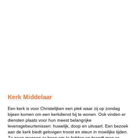
Kerk Middelaar
Een kerk is voor Christelijken een plek waar zij op zondag
bijeen komen om een kerkdienst bij te wonen. Ook vinden er
diensten plaats voor hun meest belangrijke
levensgebeurtenissen: huwelijk, doop en uitvaart. Een bezoek
aan de kerk biedt gelovigen troost en steun in moeilijke tijden.
Zo gaan mensen er heen om te bidden en brandt men er