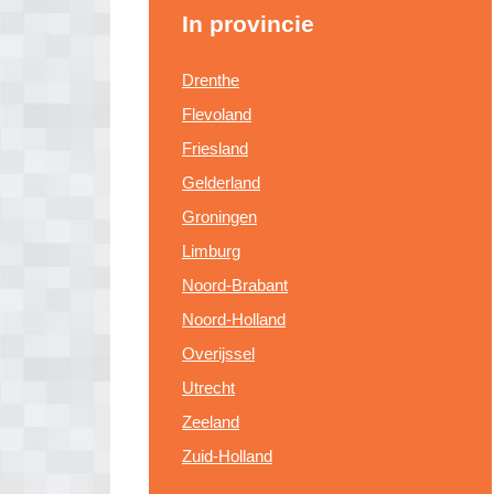
In provincie
Drenthe
Flevoland
Friesland
Gelderland
Groningen
Limburg
Noord-Brabant
Noord-Holland
Overijssel
Utrecht
Zeeland
Zuid-Holland