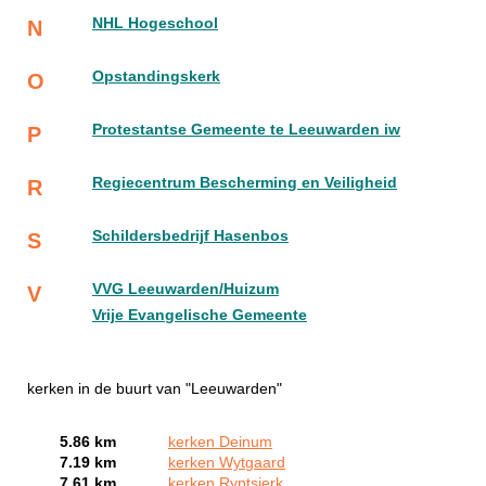
NHL Hogeschool
N
Opstandingskerk
O
Protestantse Gemeente te Leeuwarden iw
P
Regiecentrum Bescherming en Veiligheid
R
Schildersbedrijf Hasenbos
S
VVG Leeuwarden/Huizum
V
Vrije Evangelische Gemeente
kerken in de buurt van "Leeuwarden"
5.86 km
kerken Deinum
7.19 km
kerken Wytgaard
7.61 km
kerken Ryptsjerk