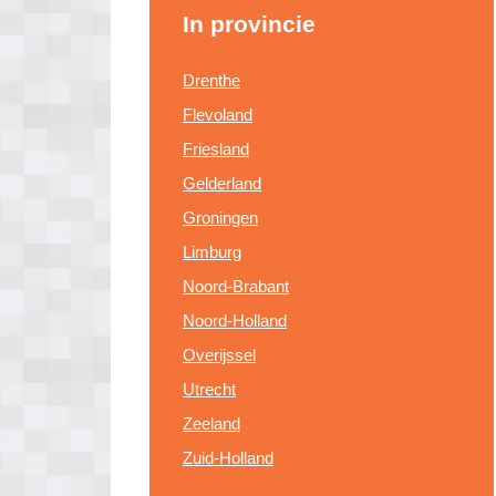
In provincie
Drenthe
Flevoland
Friesland
Gelderland
Groningen
Limburg
Noord-Brabant
Noord-Holland
Overijssel
Utrecht
Zeeland
Zuid-Holland