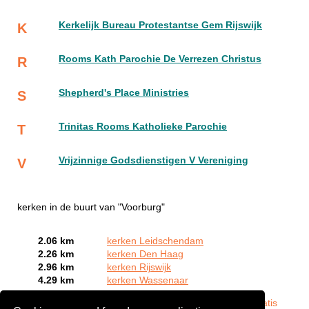
Kerkelijk Bureau Protestantse Gem Rijswijk
K
Rooms Kath Parochie De Verrezen Christus
R
Shepherd's Place Ministries
S
Trinitas Rooms Katholieke Parochie
T
Vrijzinnige Godsdienstigen V Vereniging
V
kerken in de buurt van "Voorburg"
2.06 km
kerken Leidschendam
2.26 km
kerken Den Haag
2.96 km
kerken Rijswijk
4.29 km
kerken Wassenaar
Bent of kent u een kerk in Voorburg?
Meld een bedrijf gratis