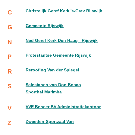
Christelijk Geref Kerk 's-Grav Rijswijk
C
Gemeente Rijswijk
G
Ned Geref Kerk Den Haag - Rijswijk
N
Protestantse Gemeente Rijswijk
P
Reroofing Van der Spiegel
R
Salesianen van Don Bosco
S
Sporthal Marimba
VVE Beheer BV Administratiekantoor
V
Zweeden-Sportzaal Van
Z