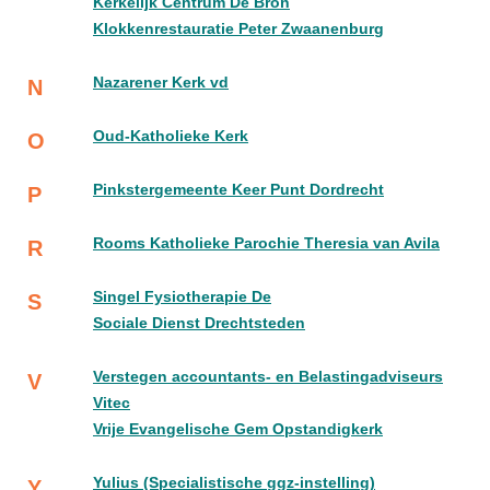
Kerkelijk Centrum De Bron
Klokkenrestauratie Peter Zwaanenburg
Nazarener Kerk vd
N
Oud-Katholieke Kerk
O
Pinkstergemeente Keer Punt Dordrecht
P
Rooms Katholieke Parochie Theresia van Avila
R
Singel Fysiotherapie De
S
Sociale Dienst Drechtsteden
Verstegen accountants- en Belastingadviseurs
V
Vitec
Vrije Evangelische Gem Opstandigkerk
Yulius (Specialistische ggz-instelling)
Y