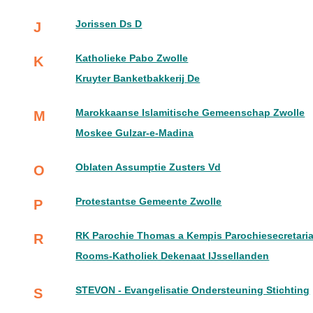
Jorissen Ds D
J
Katholieke Pabo Zwolle
K
Kruyter Banketbakkerij De
Marokkaanse Islamitische Gemeenschap Zwolle
M
Moskee Gulzar-e-Madina
Oblaten Assumptie Zusters Vd
O
Protestantse Gemeente Zwolle
P
RK Parochie Thomas a Kempis Parochiesecretaria
R
Rooms-Katholiek Dekenaat IJssellanden
STEVON - Evangelisatie Ondersteuning Stichting
S