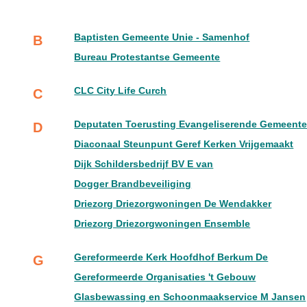
Baptisten Gemeente Unie - Samenhof
B
Bureau Protestantse Gemeente
CLC City Life Curch
C
Deputaten Toerusting Evangeliserende Gemeent
D
Diaconaal Steunpunt Geref Kerken Vrijgemaakt
Dijk Schildersbedrijf BV E van
Dogger Brandbeveiliging
Driezorg Driezorgwoningen De Wendakker
Driezorg Driezorgwoningen Ensemble
Gereformeerde Kerk Hoofdhof Berkum De
G
Gereformeerde Organisaties 't Gebouw
Glasbewassing en Schoonmaakservice M Jansen