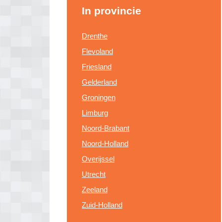
In provincie
Drenthe
Flevoland
Friesland
Gelderland
Groningen
Limburg
Noord-Brabant
Noord-Holland
Overijssel
Utrecht
Zeeland
Zuid-Holland