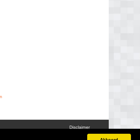
an
Disclaimer
Akkoord