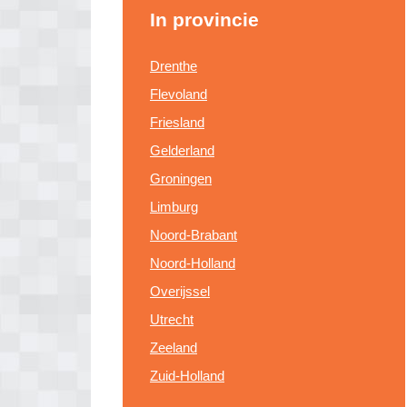
In provincie
Drenthe
Flevoland
Friesland
Gelderland
Groningen
Limburg
Noord-Brabant
Noord-Holland
Overijssel
Utrecht
Zeeland
Zuid-Holland