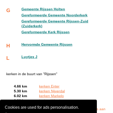
Gemeente Rijssen Holten
G
Gereformeerde Gemeente Noorderkerk
Gereformeerde Gemeente Rijssen-Zuid
(Zuiderkerk)
Gereformeerde Kerk Rijssen
Hervormde Gemeente Rijssen
H
Luytjes J
L
kerken in de buurt van "Rijssen"
4.66 km
kerken Enter
5.30 km
kerken Nijverdal
6.02 km
kerken Markelo
6.83 km
kerken Wierden
Cookies are used for ads personalisation.
Bent of kent u een kerk in Rijssen?
Meld een bedrijf gratis aan