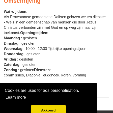
Omschrijving
Wat wij doen:
Als Protestantse gemeente te Dalfsen geloven we ten diepste:
• We zijn een gemeenschap van mensen die door Jezus
Christus verbonden zijn met God en op weg zijn naar zijn
toekomst.
Openingstijden:
Maandag
: gesloten
Dinsdag
: gesloten
Woensdag
: 10:00 - 12:00 Tijdelijke openingstijden
Donderdag
: gesloten
Vrijdag
: gesloten
Zaterdag
: gesloten
Zondag
: gesloten
Diensten
:
commissies, Diaconie, jeugdhoek, koren, vorming
Gebedsdiensten
:
Cookies are used for ads personalisation.
Kerkdiensten
Learn more
Akkoord