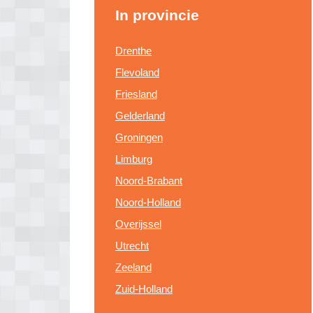
In provincie
Drenthe
Flevoland
Friesland
Gelderland
Groningen
Limburg
Noord-Brabant
Noord-Holland
Overijssel
Utrecht
Zeeland
Zuid-Holland