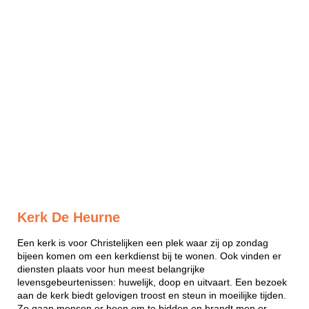
Kerk De Heurne
Een kerk is voor Christelijken een plek waar zij op zondag
bijeen komen om een kerkdienst bij te wonen. Ook vinden er
diensten plaats voor hun meest belangrijke
levensgebeurtenissen: huwelijk, doop en uitvaart. Een bezoek
aan de kerk biedt gelovigen troost en steun in moeilijke tijden.
Zo gaan mensen er heen om te bidden en brandt men er